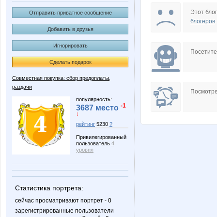
Ameliss
Anna
Этот блог
Отправить приватное сообщение
блогеров
.
Добавить в друзья
Игнорировать
Kathrin
Kozi Boz
Посетит
Сделать подарок
Совместная покупка: сбор предоплаты,
раздачи
Mansurik
MilaVit
Посмотре
популярность:
-1
3687 место
↓
рейтинг
5230
?
PUMA2877
Rakush
Привилегированный
пользователь
4
уровня
Wisp@
Yanusi
Статистика портрета:
сейчас просматривают портрет - 0
зарегистрированные пользователи