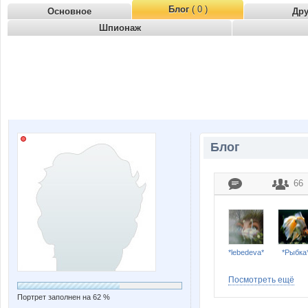
Блог
( 0 )
Основное
Др
Шпионаж
Блог
66
*lebedeva*
*Рыбка
Посмотреть ещё
Портрет заполнен на 62 %