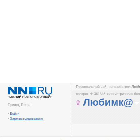
Персональный сайт пользователя
Люб
портрет № 361648 зарегистрирован боле
Любимк@
Привет, Гость !
-
Войти
-
Зарегистрироваться